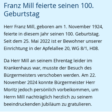
Franz Mill feierte seinen 100.
Leichten
Audio-
Video
Geburtstag
Sprache
Unterstützung.
in
wechseln.
Deutscher
Herr Franz Mill, geboren am 1. November 1924,
Gebärdensprache
feierte in diesem Jahr seinen 100. Geburtstag.
wird
Seit dem 25. Mai 2022 ist er Bewohner unserer
angezeigt.
Einrichtung in der Apfelallee 20, WG 8/1, H08.
Da Herr Mill an seinem Ehrentag leider im
Krankenhaus war, musste der Besuch des
Bürgermeisters verschoben werden. Am 22.
November 2024 konnte Bürgermeister Herr
Moritz jedoch persönlich vorbeikommen, um
Herrn Mill nachträglich herzlich zu seinem
beeindruckenden Jubiläum zu gratulieren.