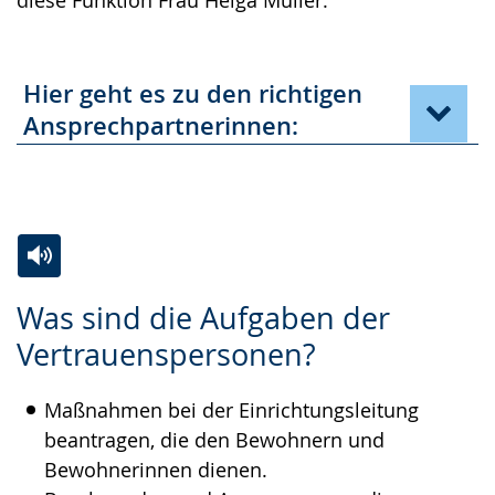
Hier geht es zu den richtigen
Ansprechpartnerinnen:
Zur
Aktiviere
Ein
Was sind die Aufgaben der
Leichten
Audio-
Video
Vertrauenspersonen?
Sprache
Unterstützung.
in
wechseln.
Deutscher
Maßnahmen bei der Einrichtungsleitung
Gebärdensprache
beantragen, die den Bewohnern und
wird
Bewohnerinnen dienen.
angezeigt.