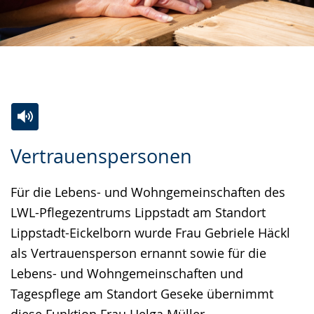
Zur
Aktiviere
Ein
Vertrauenspersonen
Leichten
Audio-
Video
Sprache
Unterstützung.
in
Für die Lebens- und Wohngemeinschaften des
wechseln.
Deutscher
LWL-Pflegezentrums Lippstadt am Standort
Gebärdensprache
Lippstadt-Eickelborn wurde Frau Gebriele Häckl
wird
als Vertrauensperson ernannt sowie für die
angezeigt.
Lebens- und Wohngemeinschaften und
Tagespflege am Standort Geseke übernimmt
diese Funktion Frau Helga Müller.